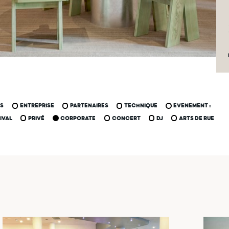
US
ENTREPRISE
PARTENAIRES
TECHNIQUE
EVENEMENT :
IVAL
PRIVÉ
CORPORATE
CONCERT
DJ
ARTS DE RUE